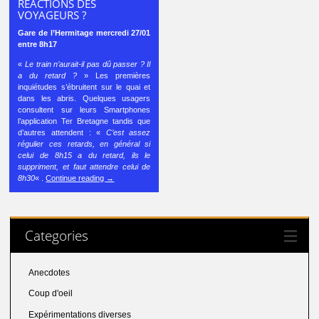
RÉACTIONS DES
VOYAGEURS ?
Gare de l’Hermitage mercredi 27/01
entre 8h17
«
Le train n’aurait-il pas dû passer ? Il
a du retard ?
» Les premières
inquiétudes s’ébruitent sur le quai et
dans les abris. Quelques usagers
consultent sur leurs Smartphones
l’application Ter Bretagne tandis que
d’autres attendent : «
C’est assez
régulier ces retards, en général si
celui de 8h15 a du retard, ils le
suppriment, et faut attendre celui de
8h30
« .
Continue reading
→
Categories
Anecdotes
Coup d'oeil
Expérimentations diverses