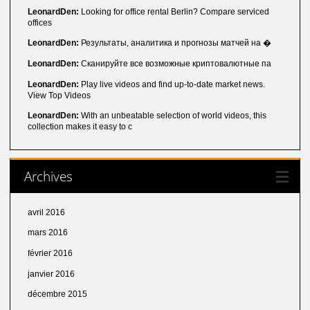
LeonardDen:
Looking for office rental Berlin? Compare serviced
offices
LeonardDen:
Результаты, аналитика и прогнозы матчей на �
LeonardDen:
Сканируйте все возможные криптовалютные па
LeonardDen:
Play live videos and find up-to-date market news.
View Top Videos
LeonardDen:
With an unbeatable selection of world videos, this
collection makes it easy to c
Archives
avril 2016
mars 2016
février 2016
janvier 2016
décembre 2015