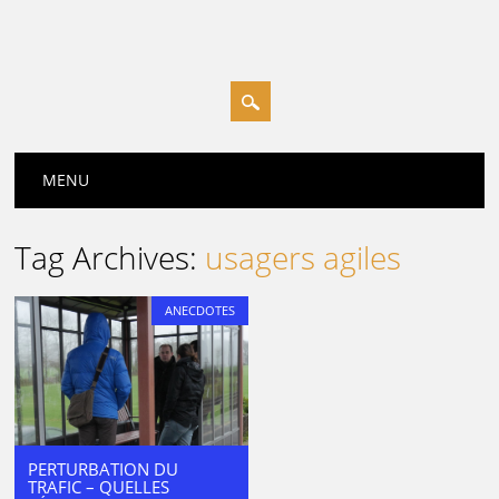
Main menu
MENU
Tag Archives:
usagers agiles
ANECDOTES
PERTURBATION DU
TRAFIC – QUELLES