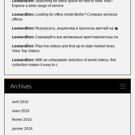
LeonardDen:
Searching for office space for rent in New York?
Explore a wide range of service
LeonardDen:
Looking for office rental Berlin? Compare serviced
offices
LeonardDen:
Результаты, аналитика и прогнозы матчей на �
LeonardDen:
Сканируйте все возможные криптовалютные па
LeonardDen:
Play live videos and find up-to-date market news.
View Top Videos
LeonardDen:
With an unbeatable selection of world videos, this
collection makes it easy to c
Archives
avril 2016
mars 2016
février 2016
janvier 2016