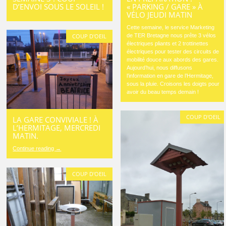
D’ENVOI SOUS LE SOLEIL !
« PARKING / GARE » À
VÉLO JEUDI MATIN
Cette semaine, le service Marketing
de TER Bretagne nous prête 3 vélos
COUP D'OEIL
électriques pliants et 2 trottinettes
électriques pour tester des circuits de
mobilité douce aux abords des gares.
Aujourd’hui, nous diffusons
l’information en gare de l’Hermitage,
sous la pluie. Croisons les doigts pour
avoir du beau temps demain !
COUP D'OEIL
LA GARE CONVIVIALE ! À
L’HERMITAGE, MERCREDI
MATIN.
Continue reading
→
COUP D'OEIL