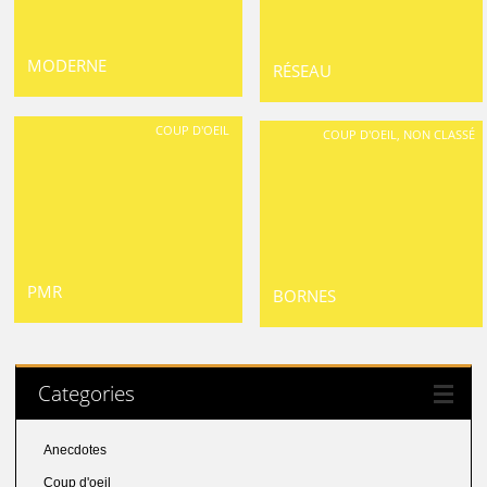
MODERNE
RÉSEAU
COUP D'OEIL
COUP D'OEIL
,
NON CLASSÉ
PMR
BORNES
Categories
Anecdotes
Coup d'oeil