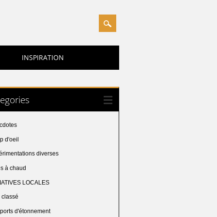
INSPIRATION
egories
cdotes
 d'oeil
érimentations diverses
es à chaud
TIATIVES LOCALES
 classé
ports d'étonnement