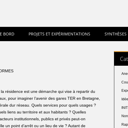
E BORD
PROJETS ET EXPÉRIMENTATIONS
SYNTHÈSES
Cat
FORMES
Ane
Coup
Exp
, la résidence est une démarche qui vise à repartir du
caux, pour imaginer l’avenir des gares TER en Bretagne,
Idé
érale dur réseau. Quels services pour quels usages ?
INI
s liens au territoire et aux habitants ? Quelles
Non
teurs institutionnels, publics et privés peut-on
Rap
e un point d’arrêt ou un lieu de vie ? Autant de