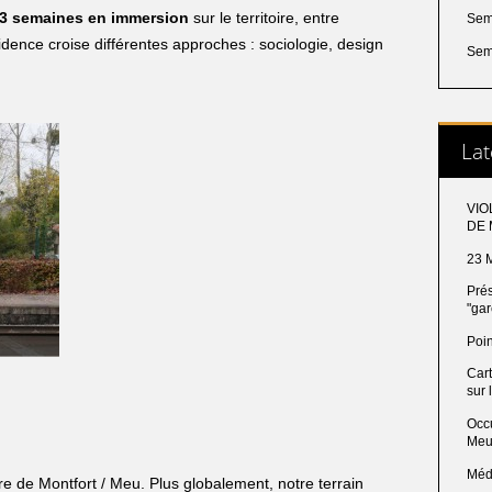
3 semaines en immersion
sur le territoire, entre
Sem
idence croise différentes approches : sociologie, design
Sem
Lat
VIO
DE
23 M
Prés
"ga
Poin
Cart
sur 
Occu
Me
Méd
are de Montfort / Meu. Plus globalement, notre terrain