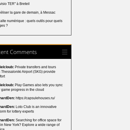
visio TER" à Breteil
éliser la gare de demain, à Messac
alte numérique : quels outils pour quels
ges ?
cent Comments
ielcloub:
Private transfers and tours
 Thessaloniki Airport (SKG) provide
fort
ielcloub:
Play Games also lets you sync
 game progress in the cloud
nardDen:
https://capsulehouses.ru/
nardDen:
Loto Club is an innovative
form for lottery experts
nardDen:
Searching for office space for
 in New York? Explore a wide range of
ice