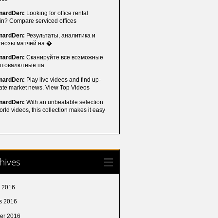
nardDen:
Looking for office rental
in? Compare serviced offices
nardDen:
Результаты, аналитика и
гнозы матчей на �
nardDen:
Сканируйте все возможные
птовалютные па
nardDen:
Play live videos and find up-
date market news. View Top Videos
nardDen:
With an unbeatable selection
orld videos, this collection makes it easy
hives
l 2016
s 2016
ier 2016