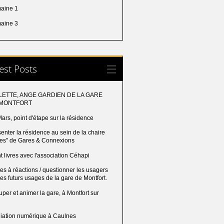
aine 1
aine 3
est Posts
LETTE, ANGE GARDIEN DE LA GARE
 MONTFORT
ars, point d'étape sur la résidence
enter la résidence au sein de la chaire
res" de Gares & Connexions
t livres avec l'association Céhapi
es à réactions / questionner les usagers
les futurs usages de la gare de Montfort.
per et animer la gare, à Montfort sur
u
iation numérique à Caulnes