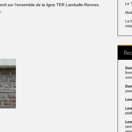
Le "
étend sur l’ensemble de la ligne TER Lamballe-Rennes.
u:
Mod
La h
usa
Re
Dan
from
com
Dan
your
Leo
Leo
plat
Leo
rent
serv