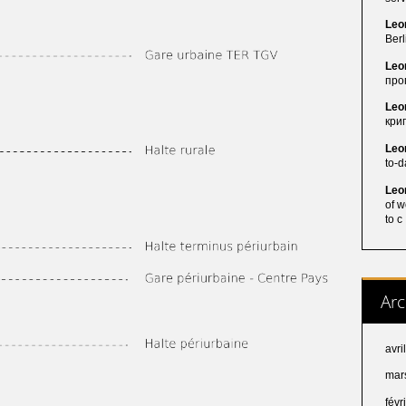
Leo
Berl
Leo
про
Leo
кри
Leo
to-
Leo
of w
to c
Arc
avri
mar
févr